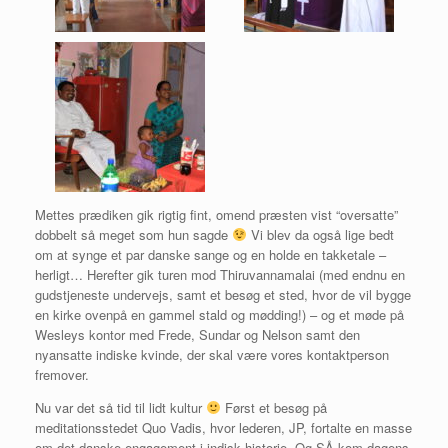
Mettes prædiken gik rigtig fint, omend præsten vist “oversatte”
dobbelt så meget som hun sagde
Vi blev da også lige bedt
om at synge et par danske sange og en holde en takketale –
herligt… Herefter gik turen mod Thiruvannamalai (med endnu en
gudstjeneste undervejs, samt et besøg et sted, hvor de vil bygge
en kirke ovenpå en gammel stald og mødding!) – og et møde på
Wesleys kontor med Frede, Sundar og Nelson samt den
nyansatte indiske kvinde, der skal være vores kontaktperson
fremover.
Nu var det så tid til lidt kultur
Først et besøg på
meditationsstedet Quo Vadis, hvor lederen, JP, fortalte en masse
om det danske engagement i indisk historie. Og SÅ kom dagens