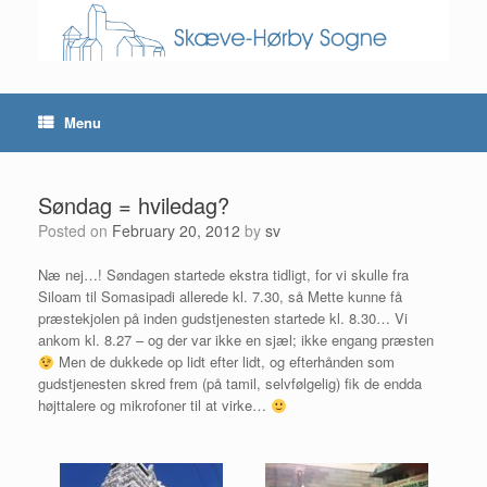
Skip
to
content
Menu
Søndag = hviledag?
Posted on
February 20, 2012
by
sv
Næ nej…! Søndagen startede ekstra tidligt, for vi skulle fra
Siloam til Somasipadi allerede kl. 7.30, så Mette kunne få
præstekjolen på inden gudstjenesten startede kl. 8.30… Vi
ankom kl. 8.27 – og der var ikke en sjæl; ikke engang præsten
Men de dukkede op lidt efter lidt, og efterhånden som
gudstjenesten skred frem (på tamil, selvfølgelig) fik de endda
højttalere og mikrofoner til at virke…