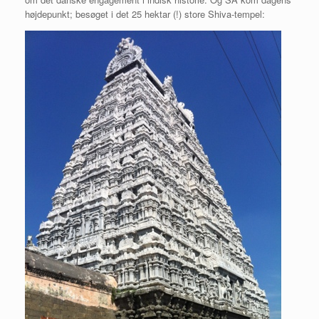
højdepunkt; besøget i det 25 hektar (!) store Shiva-tempel: