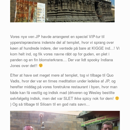
Vores nye ven JP havde arrangeret en speciel VIP-tur til
ypperstepræstens inderste del af templet, hvor vi sprang over
køen af hundrede indere, der ventede på bare at KIGGE ind…! Vi
kom helt ind, og fik vores navne råbt op for guden, en plet i
panden og en fin blomsterkrans… Der var lidt spooky Indiana
Jones over det!!
Efter at have set meget mere af templet, tog vi tilbage til Quo
Vadis, hvor der var en times meditation under ledelse af JP, og
herefter middag på vores foretrukne restaurant i byen, hvor man
både kan få vestlig og indisk mad (driveren og Wesley bestilte
selvfølgelig indisk, men det var SLET ikke spicy nok for dem!
) Og så tilbage til Siloam til en god nats søvn…