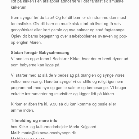
lidt på kirken i en afslappet atmosfære i det fantastisk smukke
kirkerum.
Børn synger før de taler! Og for dit barn er din stemme den mest
fantastiske. Giv dit barn en musikalsk start på livet og få selv
genopfrisket eller lært gamle og nye salmer og små fagtesange.
Oplev dit barns begejstring over sæbeboblernes svæven og pop-
op englen Maren.
Sådan foregår Babysalmesang
Vi samles oppe foran i Badskær Kirke, hvor der er bredt dyner ud
som babyerne kan ligge på.
Vi starter med at slå de 9 bedeslag på trianglen og synge vores
velkommen-sang. Herefter synger vi os stille og roligt igennem
programmet med nye og gamle salmer og børnesange. Vi bruger
enkelte instrumenter og rekvisitter og kigger lidt på kirken.
Kirken er åben fra kl. 9.30 så du kan komme og pusle eller
amme inden.
Tilmelding og mere info
hos Kirke- og kulturmedarbejder Maria Kajgaard
Mail
: maria@skaeve-hoerbysogn.dk
Mobil
: 20 97 47 63.