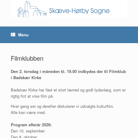
Skip
to
content
Menu
Filmklubben
Den 2. torsdag i måneden kl. 19.00
indbydes der til Filmklub
i Badskær Kirke
Badskær Kirke har fået et stort lærred og godt lydanlæg, som er
rigtig fint at vise film på.
Hver gang ser og derefter diskuterer vi udvalgte kulturfilm.
Alle kan være med.
Program efterår 2026:
Den 10. september
Den 8. oktober