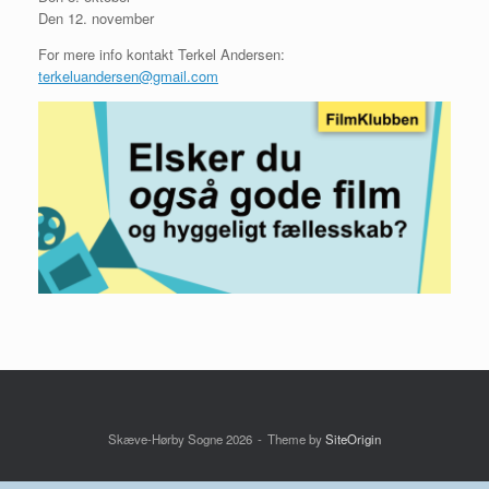
Den 12. november
For mere info kontakt Terkel Andersen:
terkeluandersen@gmail.com
Skæve-Hørby Sogne 2026
Theme by
SiteOrigin