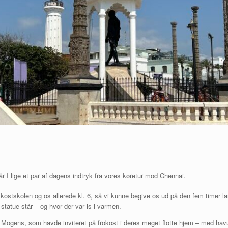
 I lige et par af dagens indtryk fra vores køretur mod Chennai.
stskolen og os allerede kl. 6, så vi kunne begive os ud på den fem timer lange
tatue står – og hvor der var is i varmen.
 Mogens, som havde inviteret på frokost i deres meget flotte hjem – med hav