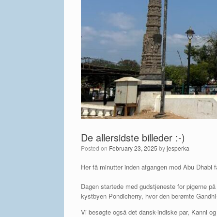
De allersidste billeder :-)
Posted on
February 23, 2025
by
jesperka
Her få minutter inden afgangen mod Abu Dhabi får
Dagen startede med gudstjeneste for pigerne på ko
kystbyen Pondicherry, hvor den berømte Gandhi-s
Vi besøgte også det dansk-indiske par, Kanni og