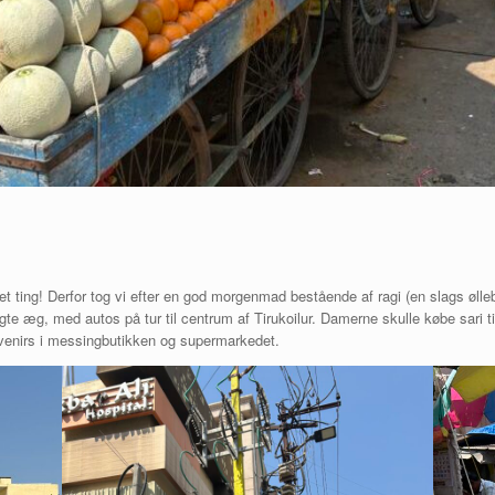
et ting! Derfor tog vi efter en god morgenmad bestående af ragi (en slags øl
e æg, med autos på tur til centrum af Tirukoilur. Damerne skulle købe sari til
uvenirs i messingbutikken og supermarkedet.