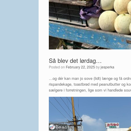
Så blev det lørdag…
Posted on
February 22, 2025
by
jesperka
…og dér kan man jo sove (lidt) længe og få ordn
rispandekage, toastbrød med peanutbutter og kogt
sælgere i forretningen, lige som vi handlede so