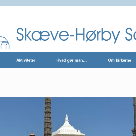
Aktiviteter
Hvad gør man…
Om kirkerne