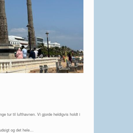
 tur til lufthavnen. Vi gjorde heldigvis holdt i
udsigt og det hele…