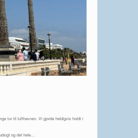
 tur til lufthavnen. Vi gjorde heldigvis holdt i
udsigt og det hele…