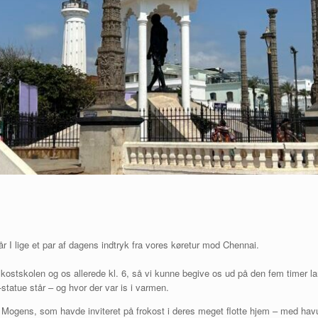
 I lige et par af dagens indtryk fra vores køretur mod Chennai.
stskolen og os allerede kl. 6, så vi kunne begive os ud på den fem timer lange
tatue står – og hvor der var is i varmen.
 Mogens, som havde inviteret på frokost i deres meget flotte hjem – med hav