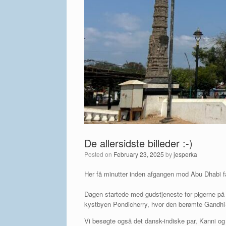
De allersidste billeder :-)
Posted on
February 23, 2025
by
jesperka
Her få minutter inden afgangen mod Abu Dhabi får
Dagen startede med gudstjeneste for pigerne på ko
kystbyen Pondicherry, hvor den berømte Gandhi-s
Vi besøgte også det dansk-indiske par, Kanni og