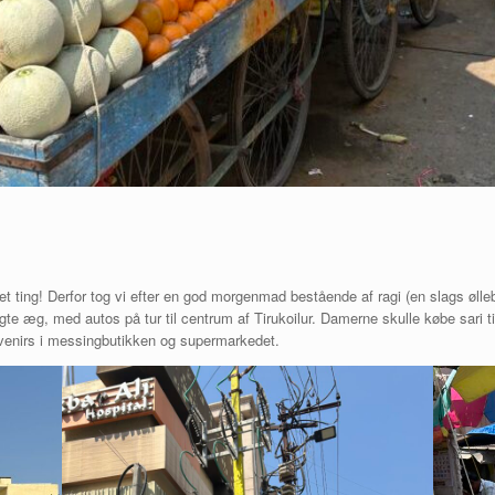
et ting! Derfor tog vi efter en god morgenmad bestående af ragi (en slags øl
e æg, med autos på tur til centrum af Tirukoilur. Damerne skulle købe sari til
uvenirs i messingbutikken og supermarkedet.