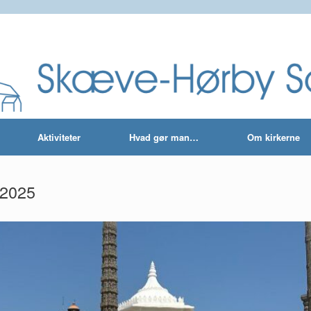
Aktiviteter
Hvad gør man…
Om kirkerne
 2025