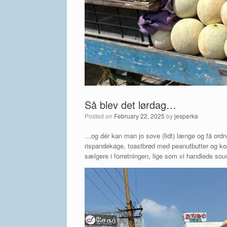
Så blev det lørdag…
Posted on
February 22, 2025
by
jesperka
…og dér kan man jo sove (lidt) længe og få ordn
rispandekage, toastbrød med peanutbutter og kogt
sælgere i forretningen, lige som vi handlede so