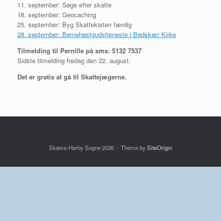
11. september: Søge efter skatte
18. september: Geocaching
25. september: Byg Skattekisten færdig
28. september: Børnehøstgudstjeneste i Badskær Kirke
Tilmelding til Pernille på sms: 5132 7537
Sidste tilmelding fredag den 22. august.
Det er gratis at gå til Skattejægerne.
Skæve-Hørby Sogne 2026
Theme by
SiteOrigin