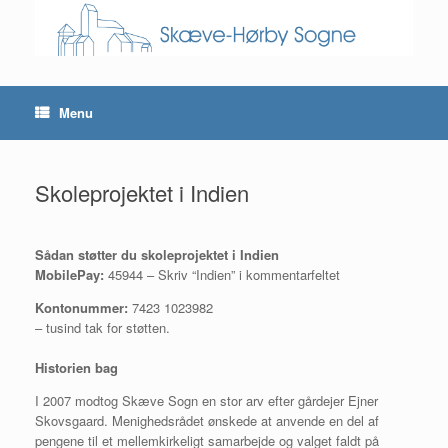
Skip
to
content
Menu
Skoleprojektet i Indien
Sådan støtter du skoleprojektet i Indien
MobilePay:
45944 – Skriv “Indien” i kommentarfeltet
Kontonummer:
7423 1023982
– tusind tak for støtten.
Historien bag
I 2007 modtog Skæve Sogn en stor arv efter gårdejer Ejner
Skovsgaard. Menighedsrådet ønskede at anvende en del af
pengene til et mellemkirkeligt samarbejde og valget faldt på