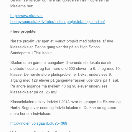
lokalerne her:
http://www.skaeve-
hoerbysogn.dk/aktiviteter/indiensprojektet/single-indien/
Flere projekter
Næste projekt var igen et 4-årigt projekt med opførsel af nye
klasselokaler. Denne gang var det på en High School i
Sandapettai i Thirukoilur.
Skolen er en gammel bungalow, tilhørende det lokale dansk-
støttede hospital og har mere end 500 elever fra 6. til og med 10.
klasse. De havde store pladsproblemer f.eks. undervises 9.
årgang med 128 elever på gangen/terrassen udendørs på 1. sal.
På andre årgange må mellem 40 og 90 elever undervises i
klasselokaler på ca. 25 m2!
Klasselokalerne blev indviet i 2018 hvor en gruppe fra Skæve og
Hørby Sogne var nede og indvie lokalerne. Du kan se og læse
mere her om indvielsen:
http://indien.volsgaard.dk/?p=368