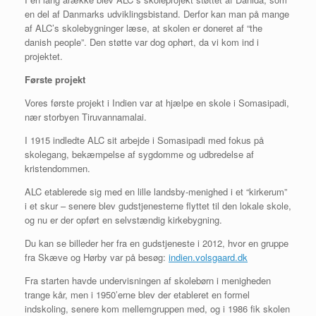
en del af Danmarks udviklingsbistand. Derfor kan man på mange
af ALC’s skolebygninger læse, at skolen er doneret af “the
danish people”. Den støtte var dog ophørt, da vi kom ind i
projektet.
Første projekt
Vores første projekt i Indien var at hjælpe en skole i Somasipadi,
nær storbyen Tiruvannamalai.
I 1915 indledte ALC sit arbejde i Somasipadi med fokus på
skolegang, bekæmpelse af sygdomme og udbredelse af
kristendommen.
ALC etablerede sig med en lille landsby-menighed i et “kirkerum”
i et skur – senere blev gudstjenesterne flyttet til den lokale skole,
og nu er der opført en selvstændig kirkebygning.
Du kan se billeder her fra en gudstjeneste i 2012, hvor en gruppe
fra Skæve og Hørby var på besøg:
indien.volsgaard.dk
Fra starten havde undervisningen af skolebørn i menigheden
trange kår, men i 1950’erne blev der etableret en formel
indskoling, senere kom mellemgruppen med, og i 1986 fik skolen