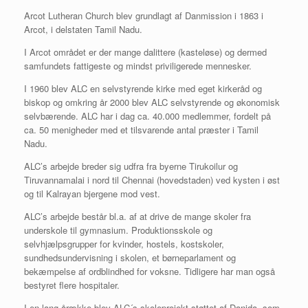
Arcot Lutheran Church blev grundlagt af Danmission i 1863 i
Arcot, i delstaten Tamil Nadu.
I Arcot området er der mange dalittere (kasteløse) og dermed
samfundets fattigeste og mindst priviligerede mennesker.
I 1960 blev ALC en selvstyrende kirke med eget kirkeråd og
biskop og omkring år 2000 blev ALC selvstyrende og økonomisk
selvbærende. ALC har i dag ca. 40.000 medlemmer, fordelt på
ca. 50 menigheder med et tilsvarende antal præster i Tamil
Nadu.
ALC’s arbejde breder sig udfra fra byerne Tirukoilur og
Tiruvannamalai i nord til Chennai (hovedstaden) ved kysten i øst
og til Kalrayan bjergene mod vest.
ALC’s arbejde består bl.a. af at drive de mange skoler fra
underskole til gymnasium. Produktionsskole og
selvhjælpsgrupper for kvinder, hostels, kostskoler,
sundhedsundervisning i skolen, et børneparlament og
bekæmpelse af ordblindhed for voksne. Tidligere har man også
bestyret flere hospitaler.
I en lang årække blev ALC´s skoleprojekt støttet af Danida, som