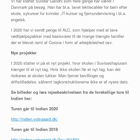
Vi har støttet Sundar Gandhi som flere gange har været i
Danmark på besøg. Han har bl.a. lavet lektiecaféer for børn efter
skole, sykurser for kvinder ,IT-kurser og fjernundervisning i bl.a.
engelsk.
I 2020 har vi sendt penge til ALC, som hjælper med at lave
nødhjælpspakker med basisvarer til de mange trængte familier
der er blevet ramt af Corona i form af arbejdsløshed osv.
Nye projekter
I 2020 starter vi på et nyt projekt, hvor skolen i Suviseshapuram
trænger til et nyt tag. Hvis ikke skolen får et nyt tag, kan det
risikeres at skolen lukker. Man fjerner bevillinger og
driftstilladelse, såfremt tagkonstruktionerne ikke er af nyere dato.
Se billeder og læs rejsebeskrivelsen fra de forskellige ture til
Indien her:
Turen går til Indien 2020
http://indien.volsgaard.dk/
Turen går til Indien 2018
http://indien.volsgaard.dk/?m=201802