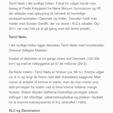
Tamil Nadu i det sydlige Indien. Forud for valget havde man
besøg af Frede Krøygaard fra Nørre Nissum Gymnasium og HF,
der arbejder med opbygning af netværk af fremtidige
skolepartnerskaber i Danmark og Indien. Desuden holdt man
møder med Sundar Gandhi, der var ansat i ALC’s arbejde. Og i
2011 var man klar på at gå igang med det første projekt.
Tamil Nadu
I det sydlige Indien ligger delstaten Tamil Nadu med hovedstaden
Chennai (tidligere Madras).
Arealet af delstaten er tre gange større end Danmark (130.058
km²) og med et indbyggertal på 67,86 millioner (2012).
De fleste indere i Tamil Nadu er hinduer (ca. 88 %). Kristne udgør
ca. 6 % og langt de fleste med dalit (kasteløse) baggrund. Man
mener at antallet af kristne er større, men da man mister sine
dalit-privilegier fra staten ved at blive kristne forbliver mange
hinduer. Staten tilbyder dalitterne forskellige privilegier såsom
stillinger i det offentlige, uddannelsespladser og pladser i byrådet
for at komme kastesystemet til livs (afskaffet i 1950).
ALC og Danmission