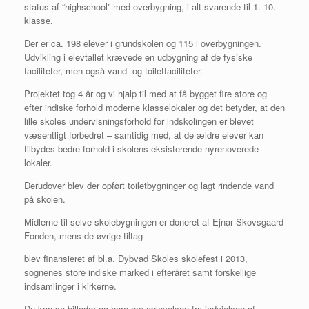
status af “highschool” med overbygning, i alt svarende til 1.-10.
klasse.
Der er ca. 198 elever i grundskolen og 115 i overbygningen.
Udvikling i elevtallet krævede en udbygning af de fysiske
faciliteter, men også vand- og toiletfaciliteter.
Projektet tog 4 år og vi hjalp til med at få bygget fire store og
efter indiske forhold moderne klasselokaler og det betyder, at den
lille skoles undervisningsforhold for indskolingen er blevet
væsentligt forbedret – samtidig med, at de ældre elever kan
tilbydes bedre forhold i skolens eksisterende nyrenoverede
lokaler.
Derudover blev der opført toiletbygninger og lagt rindende vand
på skolen.
Midlerne til selve skolebygningen er doneret af Ejnar Skovsgaard
Fonden, mens de øvrige tiltag
blev finansieret af bl.a. Dybvad Skoles skolefest i 2013,
sognenes store indiske marked i efteråret samt forskellige
indsamlinger i kirkerne.
Du kan se billeder og høre om oplevelsen fra indvielsen af